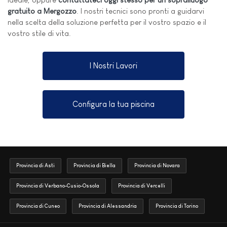
gratuito a Mergozzo
. I nostri tecnici sono pronti a guidarvi
nella scelta della soluzione perfetta per il vostro spazio e il
vostro stile di vita.
I Nostri Lavori
Configura la tua piscina
Provincia di Asti
Provincia di Biella
Provincia di Novara
Provincia di Verbano-Cusio-Ossola
Provincia di Vercelli
Provincia di Cuneo
Provincia di Alessandria
Provincia di Torino