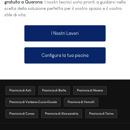
gratuito a Quarona
. I nostri tecnici sono pronti a guidarvi nella
scelta della soluzione perfetta per il vostro spazio e il vostro
stile di vita.
I Nostri Lavori
Configura la tua piscina
Provincia di Asti
Provincia di Biella
Provincia di Novara
Provincia di Verbano-Cusio-Ossola
Provincia di Vercelli
Provincia di Cuneo
Provincia di Alessandria
Provincia di Torino