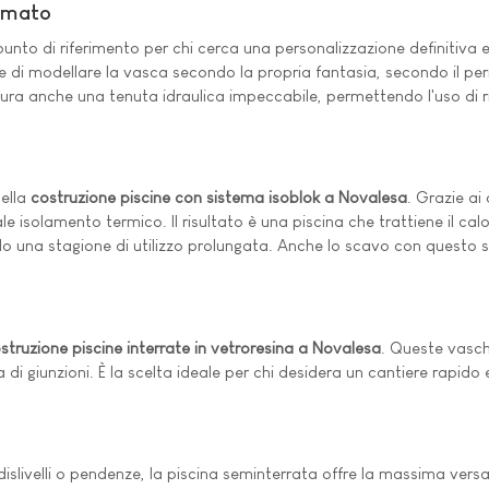
Armato
unto di riferimento per chi cerca una personalizzazione definitiva e
e di modellare la vasca secondo la propria fantasia, secondo il pe
cura anche una tenuta idraulica impeccabile, permettendo l'uso di ri
nella
costruzione piscine con sistema isoblok a Novalesa
. Grazie ai
isolamento termico. Il risultato è una piscina che trattiene il cal
ndo una stagione di utilizzo prolungata. Anche lo scavo con questo
struzione piscine interrate in vetroresina a Novalesa
. Queste vasch
iva di giunzioni. È la scelta ideale per chi desidera un cantiere rap
 dislivelli o pendenze, la piscina seminterrata offre la massima versa