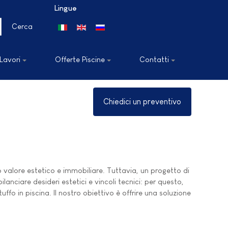
Lingue
Seleziona la tua lingua
Cerca
 Lavori
Offerte Piscine
Contatti
Chiedici un preventivo
 valore estetico e immobiliare. Tuttavia, un progetto di
anciare desideri estetici e vincoli tecnici: per questo,
ffo in piscina. Il nostro obiettivo è offrire una soluzione