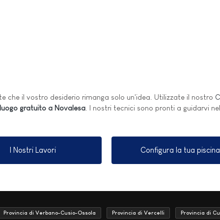
e che il vostro desiderio rimanga solo un'idea. Utilizzate il nostro
C
lluogo gratuito a Novalesa
. I nostri tecnici sono pronti a guidarvi ne
I Nostri Lavori
Configura la tua piscina
Provincia di Verbano-Cusio-Ossola
Provincia di Vercelli
Provincia di C