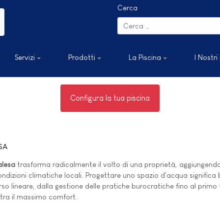
Cerca
Servizi
Prodotti
La Piscina
I Nostri
Configura la tua piscina
SA
alesa
trasforma radicalmente il volto di una proprietà, aggiungendo
dizioni climatiche locali. Progettare uno spazio d'acqua significa bil
o lineare, dalla gestione delle pratiche burocratiche fino al primo tu
ntra il massimo comfort.