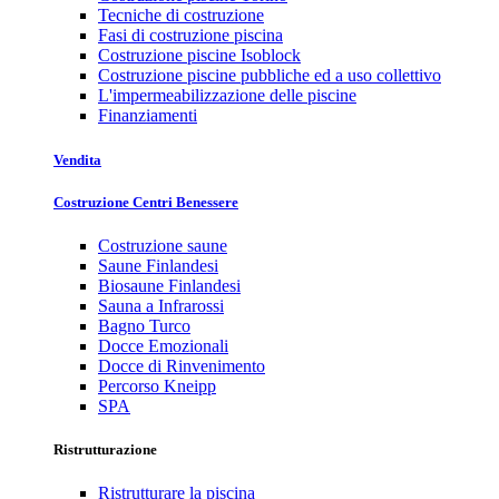
Tecniche di costruzione
Fasi di costruzione piscina
Costruzione piscine Isoblock
Costruzione piscine pubbliche ed a uso collettivo
L'impermeabilizzazione delle piscine
Finanziamenti
Vendita
Costruzione Centri Benessere
Costruzione saune
Saune Finlandesi
Biosaune Finlandesi
Sauna a Infrarossi
Bagno Turco
Docce Emozionali
Docce di Rinvenimento
Percorso Kneipp
SPA
Ristrutturazione
Ristrutturare la piscina