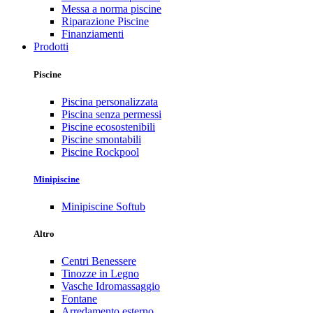
Messa a norma piscine
Riparazione Piscine
Finanziamenti
Prodotti
Piscine
Piscina personalizzata
Piscina senza permessi
Piscine ecosostenibili
Piscine smontabili
Piscine Rockpool
Minipiscine
Minipiscine Softub
Altro
Centri Benessere
Tinozze in Legno
Vasche Idromassaggio
Fontane
Arredamento esterno