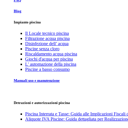
FAQ
Blog
Impianto piscina
Il Locale tecnico piscina
Filtrazione acqua piscina
Disinfezione dell’ acqua
Piscine senza cloro
Riscaldamento acqua piscina
Giochi d'acqua per piscina
L' automazione della piscina
Piscine a basso consumo
Manuali uso e manutenzione
Detrazioni e autorizzazioni piscina
Piscina Interrata e Tasse: Guida alle Implicazioni Fiscali
Aliquote IVA Piscine: Guida dettagliata per Realizzazione