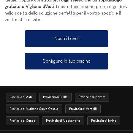
gratuito a Vigliano d'Asti
. I nostri tecnici sono pronti a guidarvi
nella scelta della soluzione perfetta per il vostro spazio e il
vostro stile di vita.
I Nostri Lavori
Configura la tua piscina
Provincia di Asti
Provincia di Biella
Provincia di Novara
Provincia di Verbano-Cusio-Ossola
Provincia di Vercelli
Provincia di Cuneo
Provincia di Alessandria
Provincia di Torino