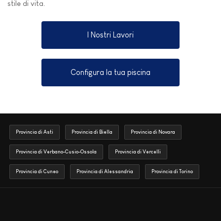
stile di vita.
I Nostri Lavori
Configura la tua piscina
Provincia di Asti
Provincia di Biella
Provincia di Novara
Provincia di Verbano-Cusio-Ossola
Provincia di Vercelli
Provincia di Cuneo
Provincia di Alessandria
Provincia di Torino