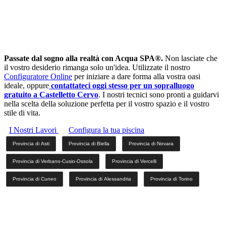
Passate dal sogno alla realtà con Acqua SPA®.
Non lasciate che
il vostro desiderio rimanga solo un'idea. Utilizzate il nostro
Configuratore Online
per iniziare a dare forma alla vostra oasi
ideale, oppure
contattateci oggi stesso per un sopralluogo
gratuito a Castelletto Cervo
. I nostri tecnici sono pronti a guidarvi
nella scelta della soluzione perfetta per il vostro spazio e il vostro
stile di vita.
I Nostri Lavori
Configura la tua piscina
Provincia di Asti
Provincia di Biella
Provincia di Novara
Provincia di Verbano-Cusio-Ossola
Provincia di Vercelli
Provincia di Cuneo
Provincia di Alessandria
Provincia di Torino