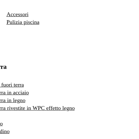
Accessori
Pulizia piscina
rra
fuori terra
rra in acciaio
rra in legno
erra rivestite in WPC effetto legno
to
rdino