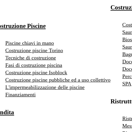
Costruz
Cost
struzione Piscine
Saun
Bios
Piscine chiavi in mano
Saun
Costruzione piscine Torino
Bag
Tecniche di costruzione
Doc
Fasi di costruzione piscina
Docc
Costruzione piscine Isoblock
Perc
Costruzione piscine pubbliche ed a uso collettivo
SPA
L'impermeabilizzazione delle piscine
Finanziamenti
Ristrut
ndita
Rist
Mess