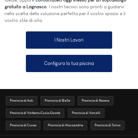
gratuito a Lagnasco
. I nostri tecnici sono pronti a guidarvi
nella scelta della soluzione perfetta per il vostro spazio e il
vostro stile di vita.
I Nostri Lavori
Configura la tua piscina
Provincia di Asti
Provincia di Biella
Provincia di Novara
Provincia di Verbano-Cusio-Ossola
Provincia di Vercelli
Provincia di Cuneo
Provincia di Alessandria
Provincia di Torino