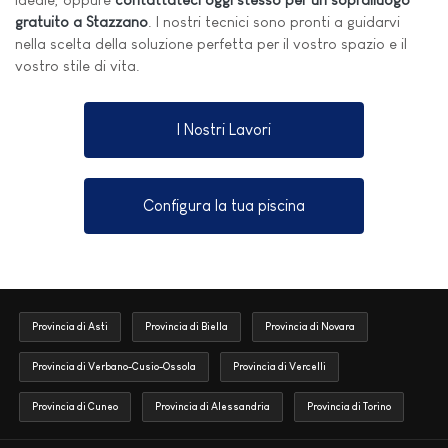
gratuito a Stazzano
. I nostri tecnici sono pronti a guidarvi
nella scelta della soluzione perfetta per il vostro spazio e il
vostro stile di vita.
I Nostri Lavori
Configura la tua piscina
Provincia di Asti
Provincia di Biella
Provincia di Novara
Provincia di Verbano-Cusio-Ossola
Provincia di Vercelli
Provincia di Cuneo
Provincia di Alessandria
Provincia di Torino