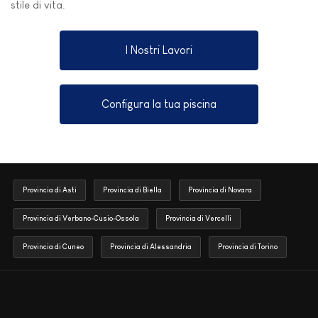
stile di vita.
I Nostri Lavori
Configura la tua piscina
Provincia di Asti
Provincia di Biella
Provincia di Novara
Provincia di Verbano-Cusio-Ossola
Provincia di Vercelli
Provincia di Cuneo
Provincia di Alessandria
Provincia di Torino