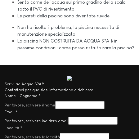
Sento come dell'acqua sul primo gradino della scala
sotto il PVC di rivestimento
Le pareti della piscina sono diventate ruvide
Non ho risolto il problema, la piscina necessita di
manutenzione specializzata
La piscina NON COSTRUITA DA ACQUA SPA è in
pessime condizioni: come posso ristrutturare la piscina?
Scrivi ad Acqua SPA®
Contattaci per qualsiasi informazione o richiesta
Nome - Cognome
*
Per favore, scrivere il nome
Email
*
Per favore, scrivere indirizzo email
Località
*
Per favore, scrivere la località