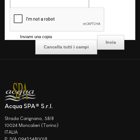
*
controllo
Inviami una copia
Acqua SPA® S.r.l.
Strada Carignano, 58/8
10024 Moncalieri (Torino)
ITALIA
P. IVA 09435480018