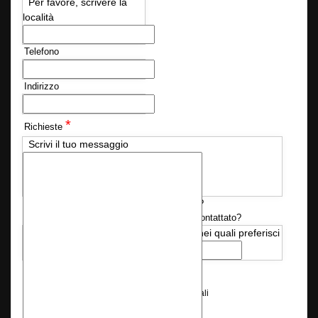
Per favore, scrivere la
località
Telefono
Indirizzo
*
Richieste
Scrivi il tuo messaggio
Disponi già delle autorizzazioni necessarie?
Quando desideri essere ricontattato?
Sì
No
Indica i giorni e l'orario nei quali preferisci
che ti chiamiamo
*
Consenso Privacy
Consenso al trattamento dei dati personali
Seleziona la casella di