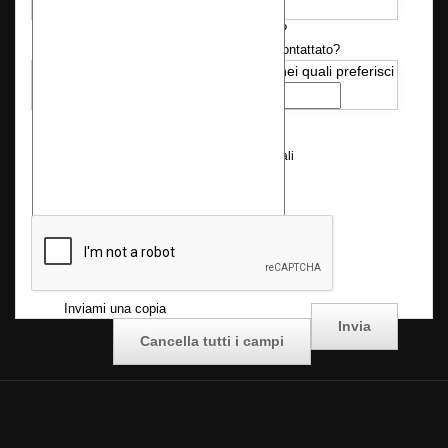
Disponi già delle autorizzazioni necessarie?
Quando desideri essere ricontattato?
Sì
No
Indica i giorni e l'orario nei quali preferisci
che ti chiamiamo
*
Consenso Privacy
Consenso al trattamento dei dati personali
Seleziona la casella di
*
controllo
Inviami una copia