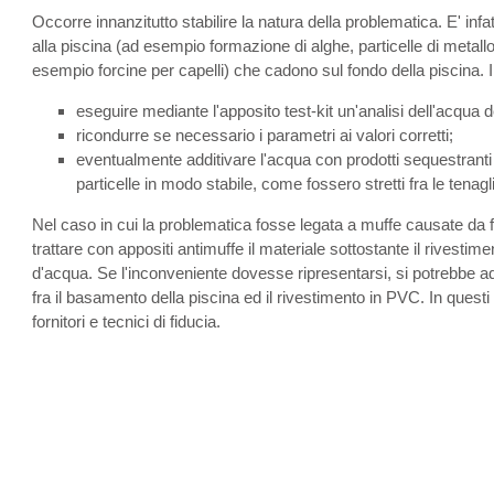
Occorre innanzitutto stabilire la natura della problematica. E' infatt
alla piscina (ad esempio formazione di alghe, particelle di metallo
esempio forcine per capelli) che cadono sul fondo della piscina. 
eseguire mediante l'apposito test-kit un'analisi dell'acqua d
ricondurre se necessario i parametri ai valori corretti;
eventualmente additivare l'acqua con prodotti sequestranti p
particelle in modo stabile, come fossero stretti fra le tenagl
Nel caso in cui la problematica fosse legata a muffe causate da fa
trattare con appositi antimuffe il materiale sottostante il rive
d'acqua. Se l'inconveniente dovesse ripresentarsi, si potrebbe addi
fra il basamento della piscina ed il rivestimento in PVC. In quest
fornitori e tecnici di fiducia.