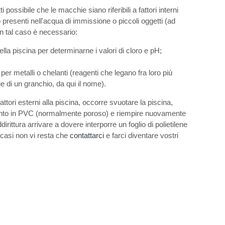
i possibile che le macchie siano riferibili a fattori interni
 presenti nell'acqua di immissione o piccoli oggetti (ad
In tal caso è necessario:
ella piscina per determinarne i valori di cloro e pH;
er metalli o chelanti (reagenti che legano fra loro più
ie di un granchio, da qui il nome).
ttori esterni alla piscina, occorre svuotare la piscina,
stimento in PVC (normalmente poroso) e riempire nuovamente
rittura arrivare a dovere interporre un foglio di polietilene
i casi non vi resta che
contattarci
e farci diventare vostri