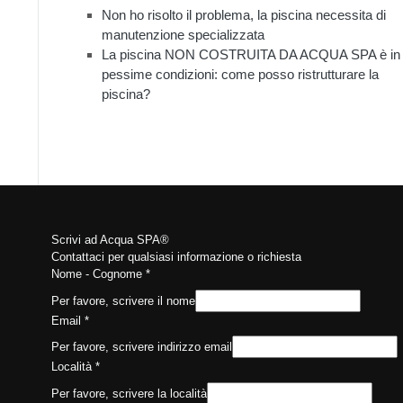
Non ho risolto il problema, la piscina necessita di
manutenzione specializzata
La piscina NON COSTRUITA DA ACQUA SPA è in
pessime condizioni: come posso ristrutturare la
piscina?
Scrivi ad Acqua SPA®
Contattaci per qualsiasi informazione o richiesta
Nome - Cognome
*
Per favore, scrivere il nome
Email
*
Per favore, scrivere indirizzo email
Località
*
Per favore, scrivere la località