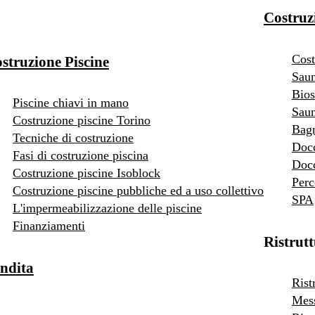
Costruz
Cost
struzione Piscine
Saun
Bios
Piscine chiavi in mano
Saun
Costruzione piscine Torino
Bag
Tecniche di costruzione
Doc
Fasi di costruzione piscina
Docc
Costruzione piscine Isoblock
Perc
Costruzione piscine pubbliche ed a uso collettivo
SPA
L'impermeabilizzazione delle piscine
Finanziamenti
Ristrut
ndita
Rist
Mess