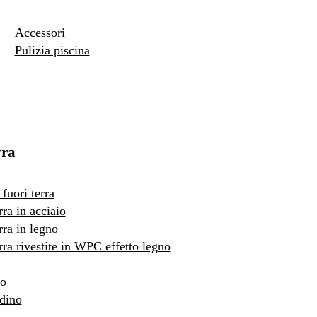
Accessori
Pulizia piscina
rra
fuori terra
rra in acciaio
rra in legno
erra rivestite in WPC effetto legno
to
rdino