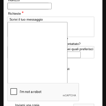
Indirizzo
*
Richieste
Scrivi il tuo messaggio
Disponi già delle autorizzazioni necessarie?
Quando desideri essere ricontattato?
Sì
No
Indica i giorni e l'orario nei quali preferisci
che ti chiamiamo
*
Consenso Privacy
Consenso al trattamento dei dati personali
Seleziona la casella di
*
controllo
Inviami una copia