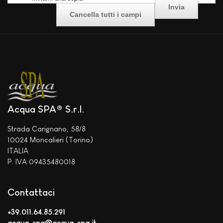
Acqua SPA® S.r.l.
Strada Carignano, 58/8
10024 Moncalieri (Torino)
ITALIA
P. IVA 09435480018
Contattaci
+39.011.64.85.291
acqua-spa@acqua-spa.it