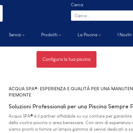
Cerca
Servizi
Prodotti
La Piscina
I Nostri
Configura la tua piscina
ACQUA SPA®: ESPERIENZA E QUALITÀ PER UNA MANUTENZ
PIEMONTE
Soluzioni Professionali per una Piscina Sempre 
Acqua SPA
®
è il partner affidabile su cui contare per garanti
della vostra piscina o area benessere. Con anni di esperienza n
siamo pronti a fornire un'ampia gamma di servizi dedicati a so