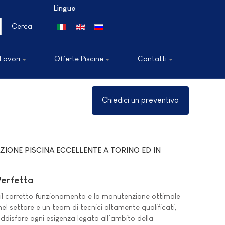
Lingue
Seleziona la tua lingua
Cerca
 Lavori
Offerte Piscine
Contatti
Chiedici un preventivo
IONE PISCINA ECCELLENTE A TORINO ED IN
Perfetta
re il corretto funzionamento e la manutenzione ottimale
el settore e un team di tecnici altamente qualificati,
ddisfare ogni esigenza legata all’ambito della