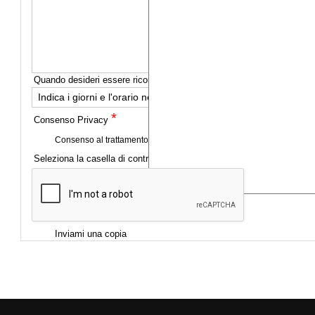
Quando desideri essere ricontattato?
Indica i giorni e l'orario nei quali preferisci che ti chiamiamo
*
Consenso Privacy
Consenso al trattamento dei dati personali
*
Seleziona la casella di controllo
Scrivi il tuo messaggio
Inviami una copia