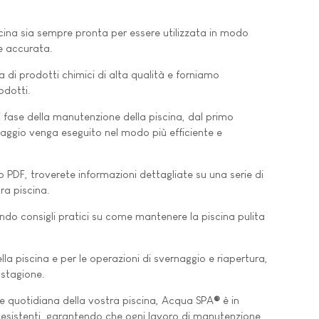
iscina sia sempre pronta per essere utilizzata in modo
e accurata.
i prodotti chimici di alta qualità e forniamo
odotti.
ni fase della manutenzione della piscina, dal primo
aggio venga eseguito nel modo più efficiente e
to PDF, troverete informazioni dettagliate su una serie di
ra piscina.
endo consigli pratici su come mantenere la piscina pulita
della piscina e per le operazioni di svernaggio e riapertura,
 stagione.
ne quotidiana della vostra piscina, Acqua SPA
®
è in
ne esistenti, garantendo che ogni lavoro di manutenzione