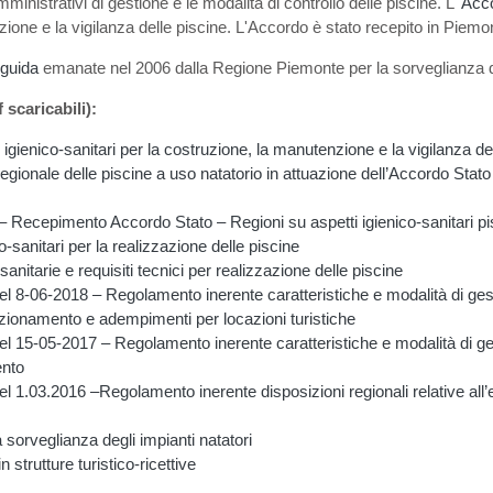
mministrativi di gestione e le modalità di controllo delle piscine. L'
Acco
nzione e la vigilanza delle piscine. L'Accordo è stato recepito in Piem
 guida
emanate nel 2006 dalla Regione Piemonte per la sorveglianza deg
 scaricabili):
gienico-sanitari per la costruzione, la manutenzione e la vigilanza de
rregionale delle piscine a uso natatorio in attuazione dell’Accordo St
 Recepimento Accordo Stato – Regioni su aspetti igienico-sanitari pi
-sanitari per la realizzazione delle piscine
itarie e requisiti tecnici per realizzazione delle piscine
 8-06-2018 – Regolamento inerente caratteristiche e modalità di gestion
funzionamento e adempimenti per locazioni turistiche
l 15-05-2017 – Regolamento inerente caratteristiche e modalità di ges
ento
1.03.2016 –Regolamento inerente disposizioni regionali relative all’eser
 sorveglianza degli impianti natatori
 strutture turistico-ricettive