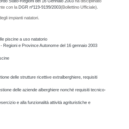
rdo Stato-Regioni del 16 Gennaio 2003
ha disciplinato
onte con la
DGR nº119-9199/2003
(Bollettino Ufficiale).
li impianti natatori.
lle piscine a uso natatorio
ato - Regioni e Province Autonome del 16 gennaio 2003
scine
e delle strutture ricettive extralberghiere, requisiti
tione delle aziende alberghiere nonché requisiti tecnico-
cizio e alla funzionalità attività agrituristiche e