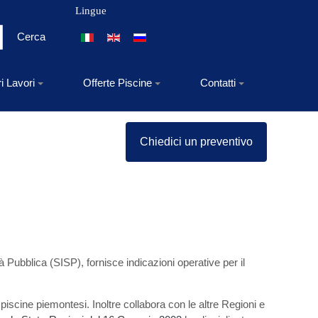
Lingue
Seleziona la tua lingua
Cerca
ri Lavori
Offerte Piscine
Contatti
Chiedici un preventivo
à Pubblica (SISP), fornisce indicazioni operative per il
 piscine piemontesi. Inoltre collabora con le altre Regioni e