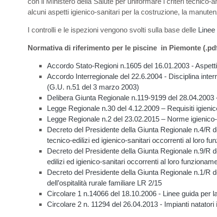
con il Ministero della Salute per uniformare i criteri tecnico-a
alcuni aspetti igienico-sanitari per la costruzione, la manute
I controlli e le ispezioni vengono svolti sulla base delle
Linee
Normativa di riferimento per le piscine in Piemonte (.pdf
Accordo Stato-Regioni n.1605 del 16.01.2003 - Aspetti i
Accordo Interregionale del 22.6.2004 - Disciplina inte
(G.U. n.51 del 3 marzo 2003)
Delibera Giunta Regionale n.119-9199 del 28.04.2003 –
Legge Regionale n.30 del 4.12.2009 – Requisiti igienico
Legge Regionale n.2 del 23.02.2015 – Norme igienico-san
Decreto del Presidente della Giunta Regionale n.4/R del
tecnico-edilizi ed igienico-sanitari occorrenti al loro 
Decreto del Presidente della Giunta Regionale n.9/R de
edilizi ed igienico-sanitari occorrenti al loro funzionam
Decreto del Presidente della Giunta Regionale n.1/R del 
dell’ospitalità rurale familiare LR 2/15
Circolare 1 n.14066 del 18.10.2006 - Linee guida per la
Circolare 2 n. 11294 del 26.04.2013 - Impianti natatori in