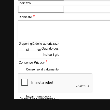
Indirizzo
*
Richieste
Disponi già delle autorizzazioni necessarie?
Quando desideri essere ricontattato?
Sì
No
Indica i giorni e l'orario nei quali preferisci
*
Consenso Privacy
Consenso al trattamento dei dati personali
Seleziona la casell
Inviami una copia
Scrivi il tuo messaggio