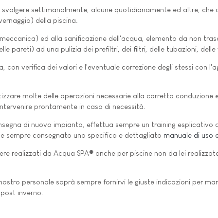
 da svolgere settimanalmente, alcune quotidianamente ed altre, ch
vernaggio) della piscina.
 (meccanica) ed alla sanificazione dell'acqua, elemento da non tras
 pareti) ad una pulizia dei prefiltri, dei filtri, delle tubazioni, delle 
, con verifica dei valori e l'eventuale correzione degli stessi con l'agg
zzare molte delle operazioni necessarie alla corretta conduzione e
 intervenire prontamente in caso di necessità.
onsegna di nuovo impianto, effettua sempre un training esplicativo al
ene sempre consegnato uno specifico e dettagliato
manuale di uso 
ere realizzati da Acqua SPA
®
anche per piscine non da lei realizzate
nostro personale saprà sempre fornirvi le giuste indicazioni per man
 post inverno.