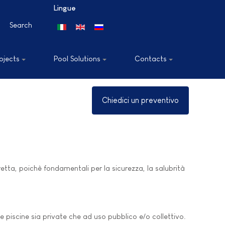
Lingue
Search
Select your language
ojects
Pool Solutions
Contacts
Chiedici un preventivo
etta, poichè fondamentali per la sicurezza, la salubrità
e piscine sia private che ad uso pubblico e/o collettivo.