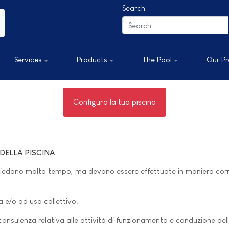
Search
Services
Products
The Pool
Our Pr
Configura la tua piscina
DELLA PISCINA
 richiedono molto tempo, ma devono essere effettuate in maniera corr
a e/o ad uso collettivo.
consulenza relativa alle attività di funzionamento e conduzione dell