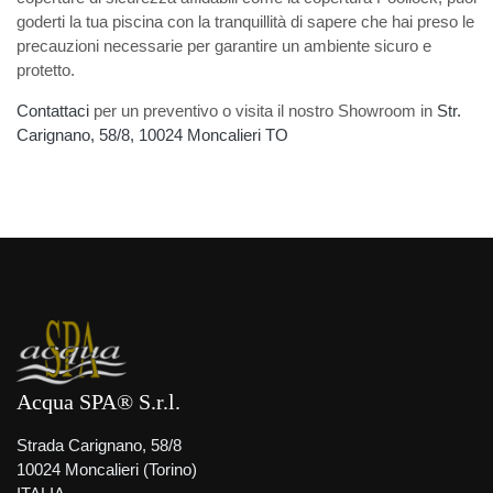
goderti la tua piscina con la tranquillità di sapere che hai preso le
precauzioni necessarie per garantire un ambiente sicuro e
protetto.
Contattaci
per un preventivo o visita il nostro Showroom in
Str.
Carignano, 58/8, 10024 Moncalieri TO
Acqua SPA® S.r.l.
Strada Carignano, 58/8
10024 Moncalieri (Torino)