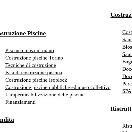
Costruz
Cost
struzione Piscine
Saun
Bios
Piscine chiavi in mano
Saun
Costruzione piscine Torino
Bag
Tecniche di costruzione
Doc
Fasi di costruzione piscina
Docc
Costruzione piscine Isoblock
Perc
Costruzione piscine pubbliche ed a uso collettivo
SPA
L'impermeabilizzazione delle piscine
Finanziamenti
Ristrut
ndita
Rist