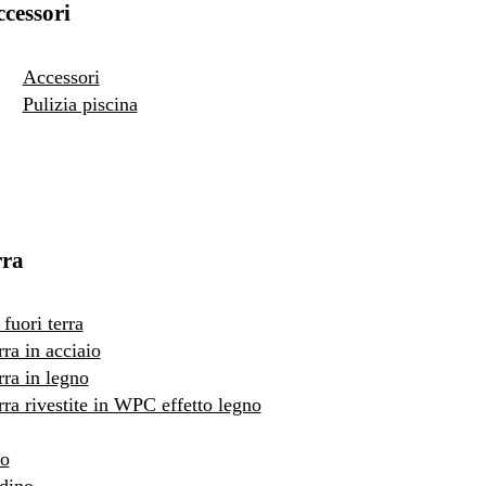
cessori
Accessori
Pulizia piscina
rra
fuori terra
rra in acciaio
rra in legno
erra rivestite in WPC effetto legno
to