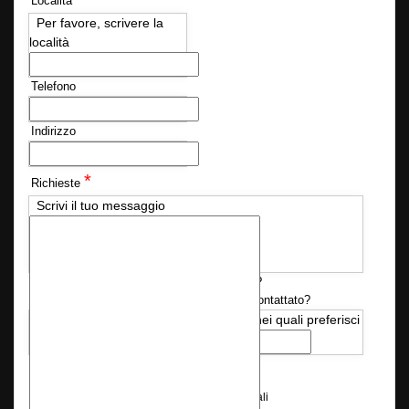
Località
Per favore, scrivere la
località
Telefono
Indirizzo
*
Richieste
Scrivi il tuo messaggio
Disponi già delle autorizzazioni necessarie?
Quando desideri essere ricontattato?
Sì
No
Indica i giorni e l'orario nei quali preferisci
che ti chiamiamo
*
Consenso Privacy
Consenso al trattamento dei dati personali