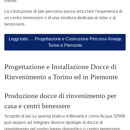
mente.
La costruzione di tale percorso possa arricchire l'esperienza di
un centro benessere o di una struttura dedicata al relax e al
benessere.
Leggi tutto … Progettazione e Costruzione Percorso Kneipp
Torino e Piemonte
Progettazione e Installazione Docce di
Rinvenimento a Torino ed in Piemonte
Acqua SPA - Vendi
Produzione docce di rinvenimento per
interrate, Piscine 
casa e centri benessere
Scoprite di più su questa pratica millenaria e come Acqua SPA
®
Minipiscine, Font
può aiutarvi ad integrare diverse tipologie di docce di
rinvenimento nel vostro bagno domestico o centro benessere.